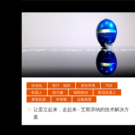
自动化
医疗．福利
居住环境
汽车
机器人
助力服
辅助移动
配送机器人
康复机器
外骨骼
运输装置
让蛋立起来，走起来 - 艾斯湃纳的技术解决方
案