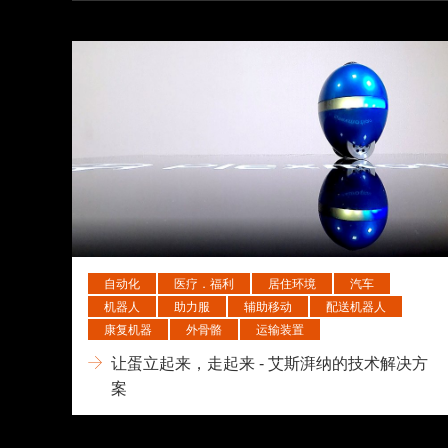
自动化
医疗．福利
居住环境
汽车
机器人
助力服
辅助移动
配送机器人
康复机器
外骨骼
运输装置
让蛋立起来，走起来 - 艾斯湃纳的技术解决方
案