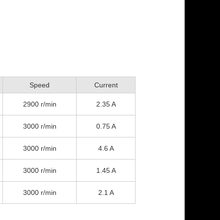
Speed
Current
2900 r/min
2.35 A
3000 r/min
0.75 A
3000 r/min
4.6 A
3000 r/min
1.45 A
3000 r/min
2.1 A