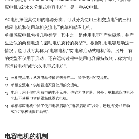
应电机”或“永久分相式电容电机”，是一种AC电机。
*1
AC电机按照其使用的电源分类，可以分为使用三相交流电
的三相
*2
感应电机和使用单相交流电
的单相感应电机。
*3
单相感应电机包括几种类型，其中之一是使用电容
产生磁场，并产
*4
生近似的两相电流而启动电机旋转的类型
。根据利用电容启动这一
情况，也可以将其称为“电容电机”或“电容启动式电机”等。另外，有
的类型不仅用于启动，还在运转过程中使用电容保持旋转，称为“电
容运转电机”或“永久电容式电机”。
三相交流电：从发电站传输过来并在工厂等中使用的交流电。
*1
单相交流电：供给普通家庭使用的交流电。
*2
电容：用于储电和放电的电子元件。也称为电容器。另外，单相感应电机还
*3
包括不使用电容的罩极线圈式电机。
单相感应电机中除了使用电容启动的“电容启动式”以外，还包括“分相启动
*4
式”和“罩极线圈启动式”。
电容电机的机制